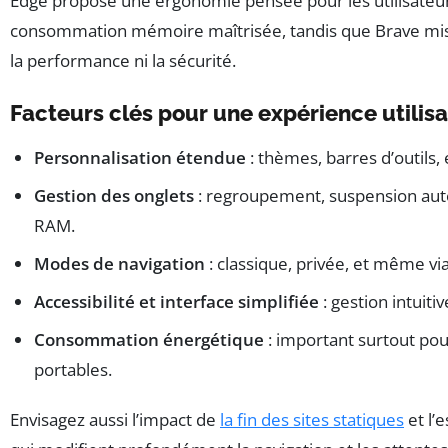
Edge propose une ergonomie pensée pour les utilisate
consommation mémoire maîtrisée, tandis que Brave mise s
la performance ni la sécurité.
Facteurs clés pour une expérience utilis
Personnalisation étendue
: thèmes, barres d’outils,
Gestion des onglets
: regroupement, suspension aut
RAM.
Modes de navigation
: classique, privée, et même vi
Accessibilité et interface simplifiée
: gestion intuiti
Consommation énergétique
: important surtout pou
portables.
Envisagez aussi l’impact de
la fin des sites statiques
et l’