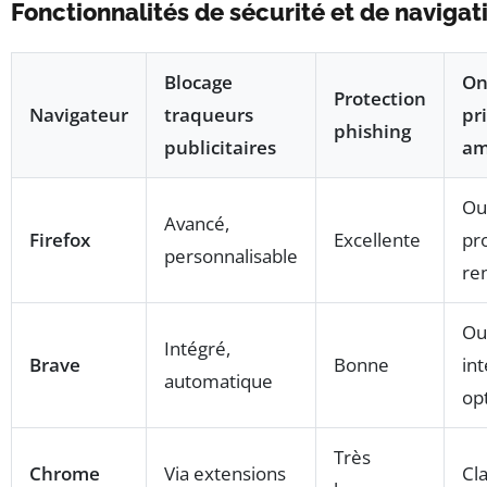
Fonctionnalités de sécurité et de naviga
Blocage
On
Protection
Navigateur
traqueurs
pr
phishing
publicitaires
am
Ou
Avancé,
Firefox
Excellente
pr
personnalisable
re
Ou
Intégré,
Brave
Bonne
in
automatique
op
Très
Chrome
Via extensions
Cl