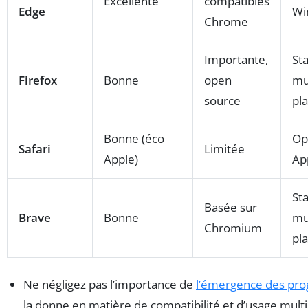
Excellente
compatibles
Edge
Wi
Chrome
Importante,
St
Firefox
Bonne
open
mul
source
pl
Bonne (éco
Op
Safari
Limitée
Apple)
Ap
St
Basée sur
Brave
Bonne
mul
Chromium
pl
Ne négligez pas l’importance de
l’émergence des pro
la donne en matière de compatibilité et d’usage mult