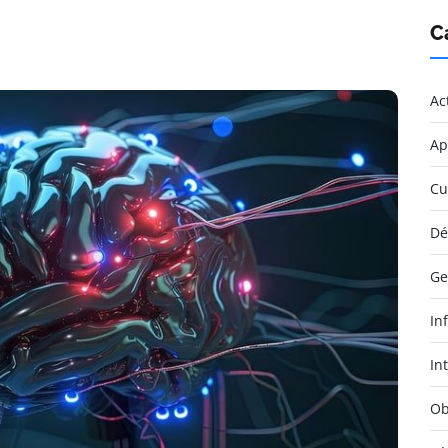
C
Ac
Ap
Cu
Dé
Ge
In
Int
Ob